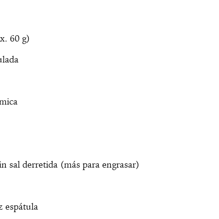
x. 60 g)
ulada
ímica
in sal derretida (más para engrasar)
z espátula