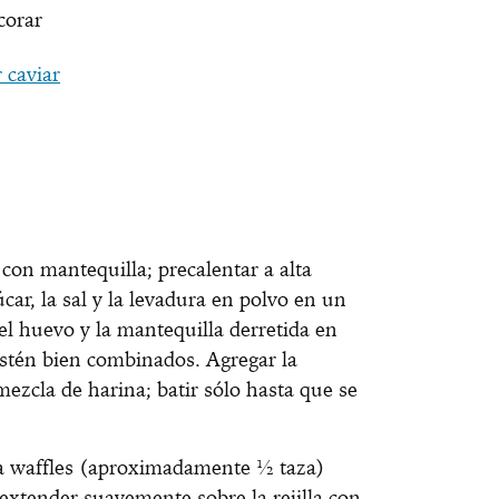
corar
 caviar
con mantequilla; precalentar a alta
úcar, la sal y la levadura en polvo en un
 el huevo y la mantequilla derretida en
stén bien combinados. Agregar la
mezcla de harina; batir sólo hasta que se
ra waffles (aproximadamente ½ taza)
 extender suavemente sobre la rejilla con