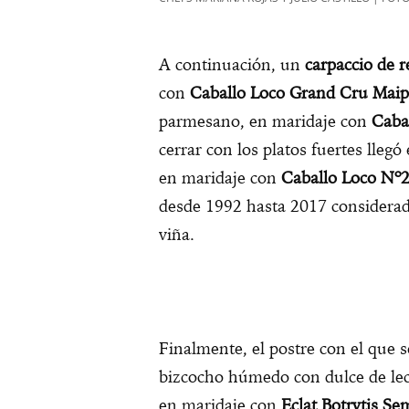
A continuación, un
carpaccio de r
con
Caballo Loco Grand Cru Mai
parmesano, en maridaje con
Cabal
cerrar con los platos fuertes llegó
en maridaje con
Caballo Loco Nº
desde 1992 hasta 2017 considerado
viña.
Finalmente, el postre con el que se
bizcocho húmedo con dulce de lech
en maridaje con
Eclat Botrytis Se