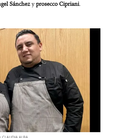
ngel Sánchez
y
prosecco Cipriani
.
O: CLAUDIA ALBA