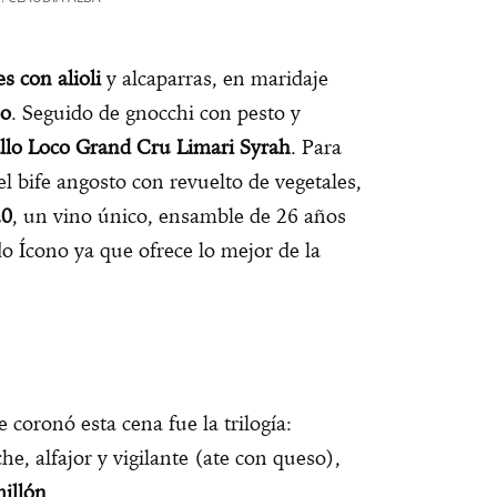
es con alioli
y alcaparras, en maridaje
po
. Seguido de gnocchi con pesto y
lo Loco Grand Cru Limari Syrah
. Para
 el bife angosto con revuelto de vegetales,
20
, un vino único, ensamble de 26 años
 Ícono ya que ofrece lo mejor de la
 coronó esta cena fue la trilogía:
e, alfajor y vigilante (ate con queso),
millón
.