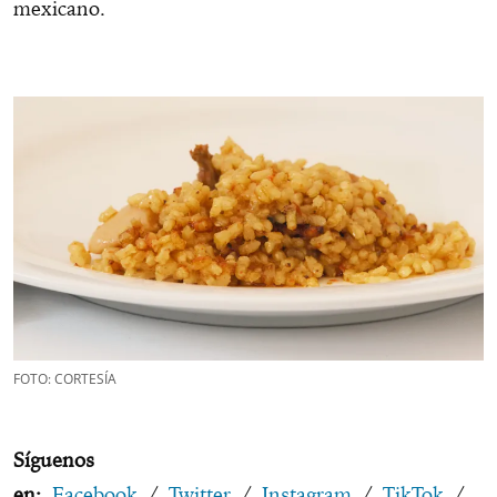
mexicano.
FOTO: CORTESÍA
Síguenos
en:
Facebook
/
Twitter
/
Instagram
/
TikTok
/