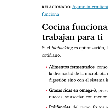
Ayuno intermitente
funciona
Cocina funciona
trabajan para ti
Si el
biohacking
es optimización, l
cotidiano.
Alimentos fermentados
como k
la diversidad de la microbiota 
digestión sino con el sistema 
Grasas ricas en omega-3
, pres
nueces, se asocian con menor 
Polifenoles
del cacao, frutos r