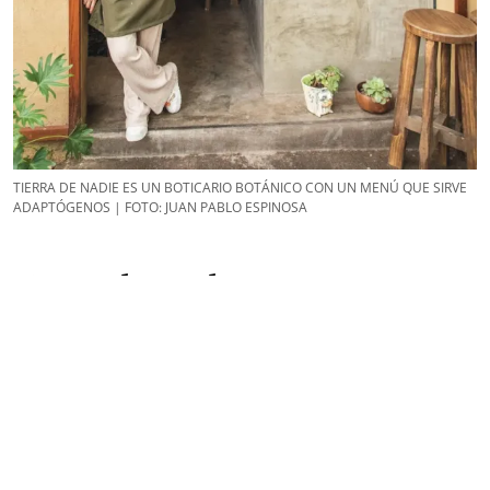
TIERRA DE NADIE ES UN BOTICARIO BOTÁNICO CON UN MENÚ QUE SIRVE
ADAPTÓGENOS | FOTO: JUAN PABLO ESPINOSA
Tierra de Nadie
Prado Norte 431, Lomas de Chapultepec, CDMX
@somos.tierradenadie
Síguenos
en:
Facebook
/
Twitter
/
Instagram
/
TikTok
/