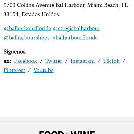
9703 Collins Avenue Bal Harbour, Miami Beach, FL
33154, Estados Unidos.
@balharbourflorida
@stregisbalharbour
@balharbourshops
#balharbourflorida
Síguenos
en:
Facebook
/
Twitter
/
Instagram
/
TikTok
/
Pinterest
/
Youtube