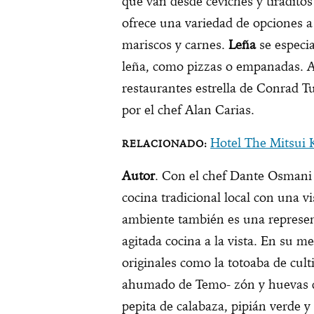
que van desde ceviches y tiraditos
ofrece una variedad de opciones a 
mariscos y carnes.
Leña
se especi
leña, como pizzas o empanadas. Al
restaurantes estrella de Conrad 
por el chef Alan Carias.
Hotel The Mitsui K
Autor
. Con el chef Dante Osmani
cocina tradicional local con una v
ambiente también es una represe
agitada cocina a la vista. En su 
originales como la totoaba de cult
ahumado de Temo- zón y huevas de
pepita de calabaza, pipián verde y 