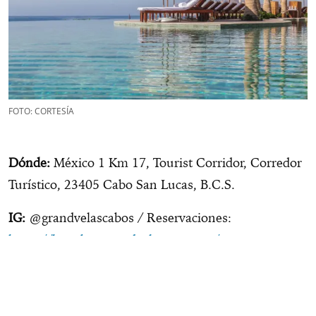
FOTO: CORTESÍA
Dónde:
México 1 Km 17, Tourist Corridor, Corredor
Turístico, 23405 Cabo San Lucas, B.C.S.
IG:
@grandvelascabos / Reservaciones:
https://loscabos.grandvelas.com.mx/
Síguenos
en:
Facebook
/
Twitter
/
Instagram
/
TikTok
/