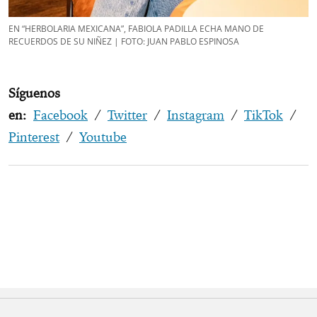
EN “HERBOLARIA MEXICANA”, FABIOLA PADILLA ECHA MANO DE
RECUERDOS DE SU NIÑEZ | FOTO: JUAN PABLO ESPINOSA
Síguenos
en:
Facebook
/
Twitter
/
Instagram
/
TikTok
/
Pinterest
/
Youtube