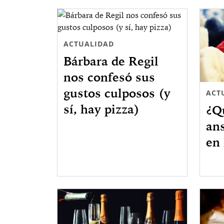
ACTUALIDAD
Bárbara de Regil
nos confesó sus
gustos culposos (y
ACT
sí, hay pizza)
¿Qu
an
en 