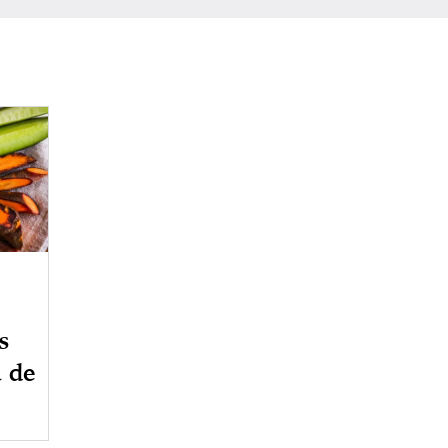
s
a de