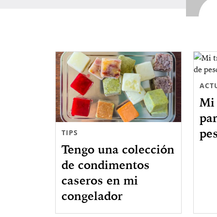
ACT
Mi 
par
pe
TIPS
Tengo una colección
de condimentos
caseros en mi
congelador