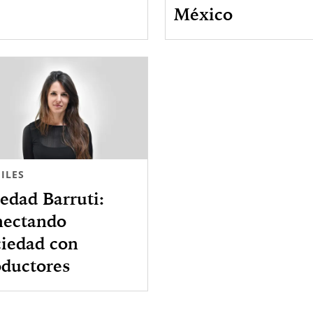
México
ILES
edad Barruti:
nectando
ciedad con
oductores