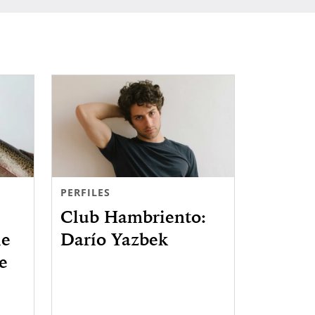
PERFILES
Club Hambriento:
le
Darío Yazbek
e