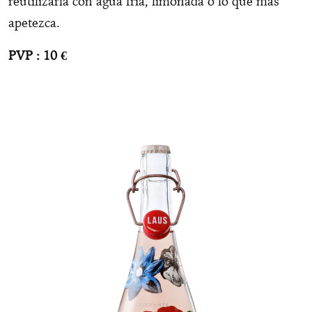
reutilizarla con agua fría, limonada o lo que más
apetezca.
PVP : 10 €