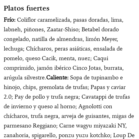
Platos fuertes
Frío:
Coliflor caramelizada, pasas doradas, lima,
labneh, piñones, Zaatar-Shiso; Betabel dorado
congelado, natilla de almendras, limón Meyer,
lechuga; Chícharos, peras asiáticas, ensalada de
pomelo, queso Cacik, menta, nuez; Caqui
comprimido, jamón ibérico Cinco Jotas, burrata,
arúgula silvestre.
Caliente:
Sopa de tupinambo e
hinojo, chips, gremolata de trufas; Papas y caviar
2.0; Pay de pollo y trufa negra; Cavatappi de trufas
de invierno y queso al horno; Agnolotti con
chícharos, trufa negra, arveja de guisantes, migas de
parmesano Reggiano; Carne wagyu miyazaki NY,
zanahoria, spigarello, ponzu yuzu kotchko; Loup De