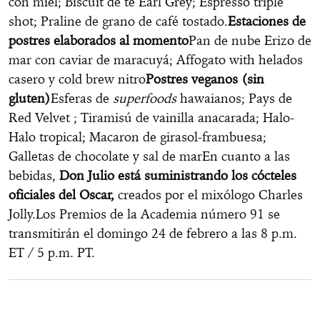
con miel; Biscuit de té Earl Grey; Espresso triple
shot; Praline de grano de café tostado.
Estaciones de
postres elaborados al momento
Pan de nube Erizo de
mar con caviar de maracuyá; Affogato with helados
casero y cold brew nitro
Postres veganos (sin
gluten)
Esferas de
superfoods
hawaianos; Pays de
Red Velvet ; Tiramisú de vainilla anacarada; Halo-
Halo tropical; Macaron de girasol-frambuesa;
Galletas de chocolate y sal de marEn cuanto a las
bebidas,
Don Julio está suministrando los cócteles
oficiales del Oscar,
creados por el mixólogo Charles
Jolly.Los Premios de la Academia número 91 se
transmitirán el domingo 24 de febrero a las 8 p.m.
ET / 5 p.m. PT.