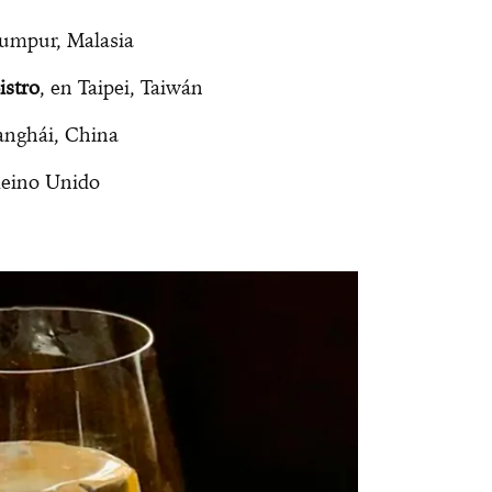
Lumpur, Malasia
istro
, en Taipei, Taiwán
anghái, China
Reino Unido