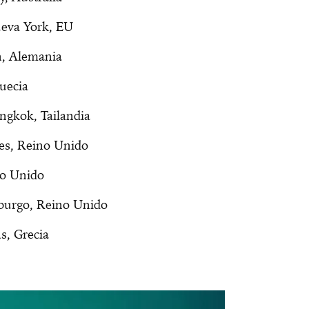
ueva York, EU
ín, Alemania
uecia
angkok, Tailandia
res, Reino Unido
no Unido
nburgo, Reino Unido
s, Grecia