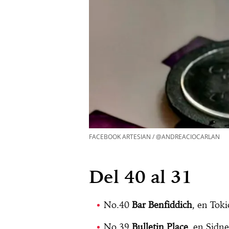
FACEBOOK ARTESIAN / @ANDREACIOCARLAN
Del 40 al 31
No.40
Bar Benfiddich
, en Toki
No.39
Bulletin Place
, en Sidne