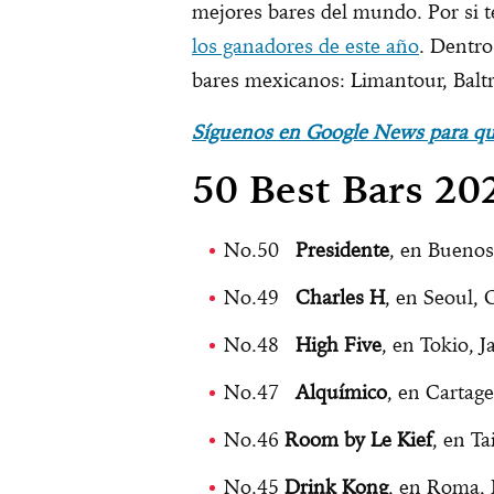
mejores bares del mundo. Por si te
los ganadores de este año
. Dentro
bares mexicanos: Limantour, Bal
Síguenos en Google News para que
50 Best Bars 20
No.50
Presidente
, en Buenos
No.49
Charles H
, en Seoul, 
No.48
High Five
, en Tokio, 
No.47
Alquímico
, en Cartag
No.46
Room by Le Kief
, en Ta
No.45
Drink Kong
, en Roma, I