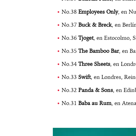
No.38
Employees Only
, en N
No.37
Buck & Breck
, en Berl
No.36
Tjoget
, en Estocolmo, S
No.35
The Bamboo Bar
, en B
No.34
Three Sheets
, en Lond
No.33
Swift
, en Londres, Rei
No.32
Panda & Sons
, en Edi
No.31
Baba au Rum
, en Atena