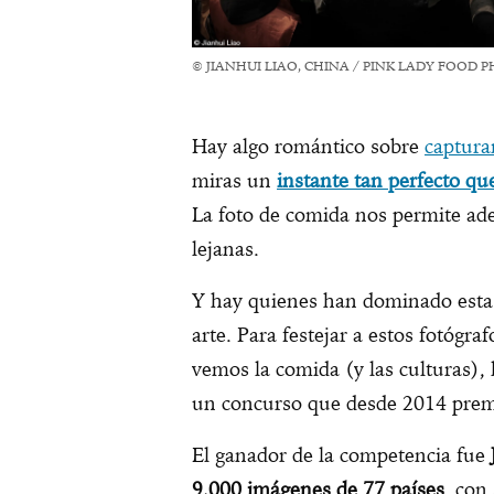
© JIANHUI LIAO, CHINA / PINK LADY FOOD
Hay algo romántico sobre
captur
miras un
instante tan perfecto qu
La foto de comida nos permite ad
lejanas.
Y hay quienes han dominado esta c
arte. Para festejar a estos fotógr
vemos la comida (y las culturas)
un concurso que desde 2014 premi
El ganador de la competencia fue
9,000 imágenes de 77 países
, con