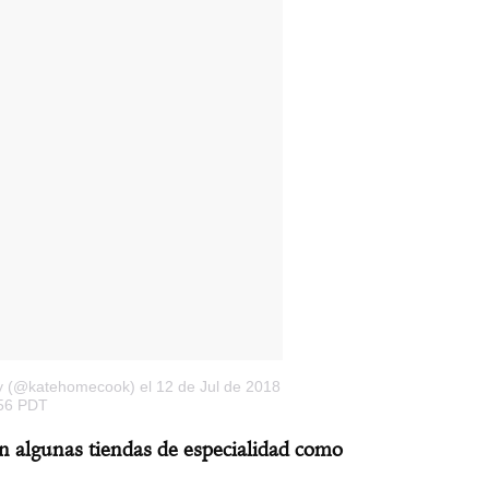
ay (@katehomecook)
el 12 de Jul de 2018
:56 PDT
n algunas tiendas de especialidad como