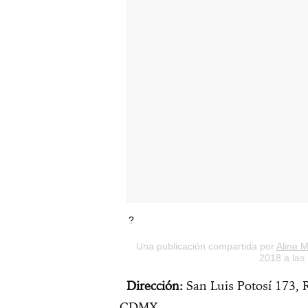
?
Una publicación compartida por
Aline M
2018 a las
Dirección:
San Luis Potosí 173,
CDMX