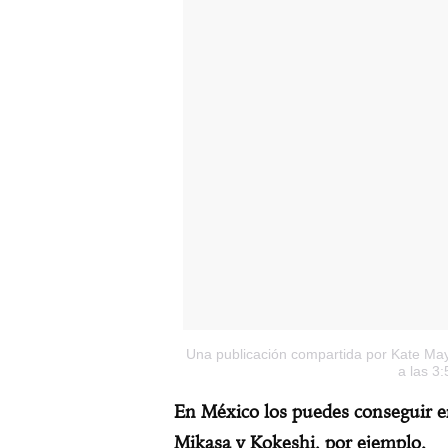
Una publicación compartida por Kate M
a las 3
En México los puedes conseguir e
Mikasa y Kokeshi, por ejemplo.