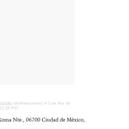
ichelle
(@alineaciones) el 2 de Mar de
 12:38 PST
 Roma Nte., 06700 Ciudad de México,