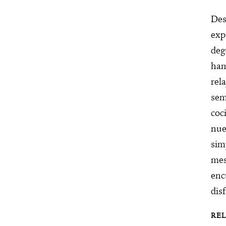
Des
exp
deg
ham
rel
sem
coc
nue
sim
mes
enc
dis