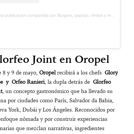
Una publicación compartida por Burgers, papitas, vinitos y mezcal. (@bobo.burgers.mx)
lorfeo Joint en Oropel
e 8 y 9 de mayo,
Oropel
recibirá a los chefs
Glory
e y Orfeo Ranieri
, la dupla detrás de
Glorfeo
nt
, un concepto gastronómico que ha llevado su
ina por ciudades como París, Salvador da Bahia,
va York, Dubái y Los Ángeles. Reconocidos por
enfoque nómada y por construir experiencias
inarias que mezclan narrativas, ingredientes