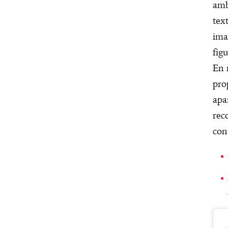
amb
tex
ima
fig
En 
pro
apa
rec
con