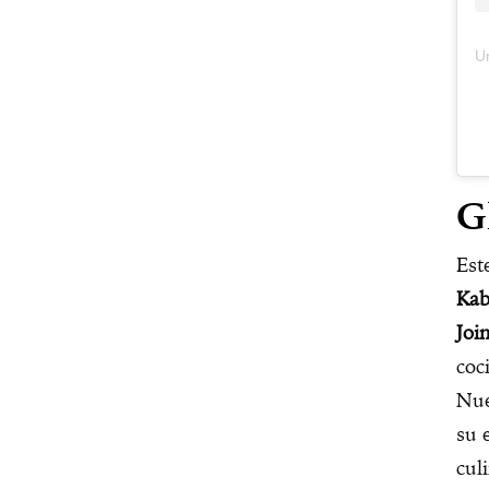
G
Est
Kab
Joi
coc
Nue
su 
cul