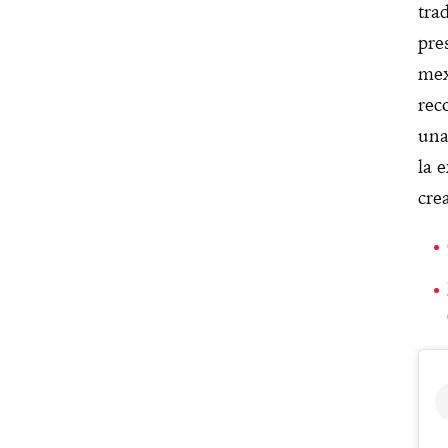
tra
pre
mex
rec
una
la 
crea