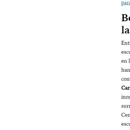
par
B
l
Ent
esc
en 
ham
con
Car
inm
sur
Cen
esc