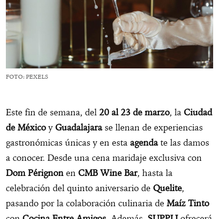
FOTO: PEXELS
Este fin de semana, del
20 al 23 de marzo
, la
Ciudad
de México
y
Guadalajara
se llenan de experiencias
gastronómicas únicas y en esta
agenda
te las damos
a conocer. Desde una cena maridaje exclusiva con
Dom Pérignon
en
CMB Wine Bar
, hasta la
celebración del quinto aniversario de
Quelite
,
pasando por la colaboración culinaria de
Maíz Tinto
con
Cocina Entre Amigos
. Además,
SUPPLI
ofrecerá