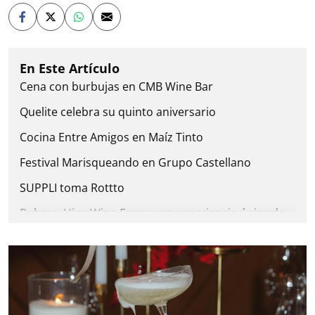
Cena con burbujas en CMB Wine Bar
Quelite celebra su quinto aniversario
Cocina Entre Amigos en Maíz Tinto
Festival Marisqueando en Grupo Castellano
SUPPLI toma Rottto
Rubra y Hiyu Wine Farm: una experiencia única de
vinos y gastronomía
Sábados de pop-up gourmet en la terraza de The
Palm
Hike & Wine Edición Equinoccio