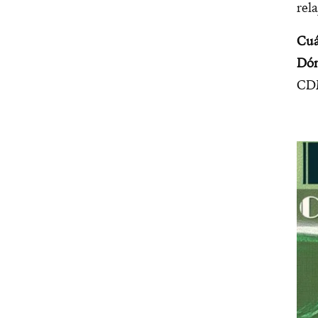
rel
Cuá
Dón
CD