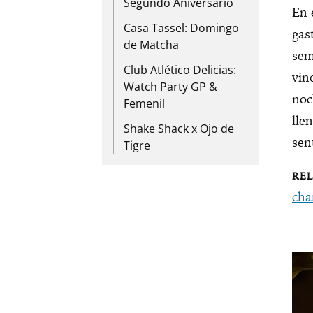
Segundo Aniversario
En 
Casa Tassel: Domingo
gas
de Matcha
sem
Club Atlético Delicias:
vin
Watch Party GP &
noc
Femenil
lle
Shake Shack x Ojo de
sen
Tigre
cha