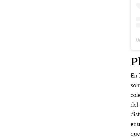
P
En 
som
col
del
dis
ent
que