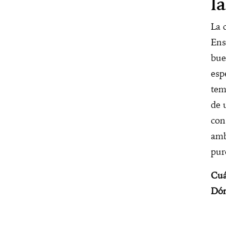
l
La 
Ens
bue
esp
tem
de 
con
amb
pur
Cuá
Dón