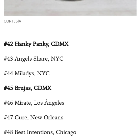
CORTESÍA
#42 Hanky Panky, CDMX
#43 Angels Share, NYC
#44 Miladys, NYC
#45 Brujas, CDMX
#46 Mírate, Los Ángeles
#47 Cure, New Orleans
#48 Best Intentions, Chicago