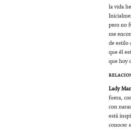
la vida h
Inicialme
pero no f
me encont
de estilo
que él es
que hoy d
Lady Man
fuera, co
con naran
está insp
conocer s