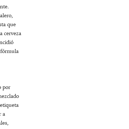
nte.
alero,
sta que
na cerveza
incidió
 fórmula
o por
 mezclado
etiqueta
r a
les,