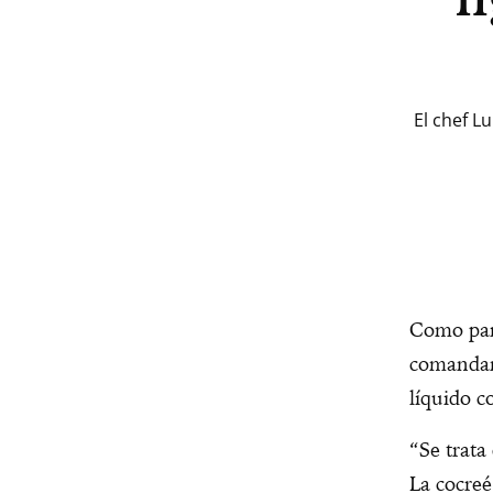
El chef L
Como part
comandan
líquido c
“Se trata
La cocre