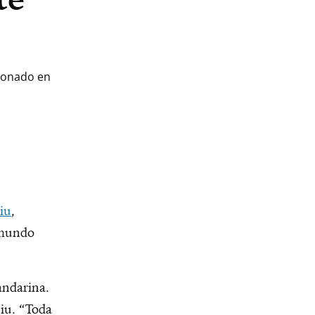
sionado en
iu
,
 mundo
andarina.
iu. “Toda