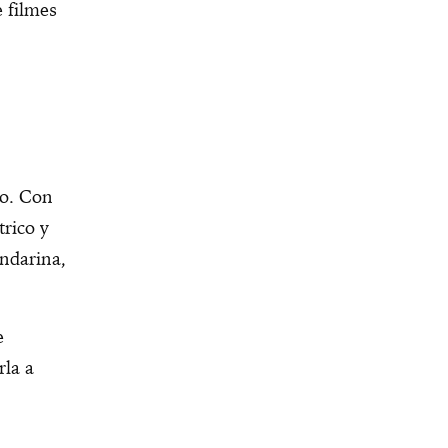
e filmes
no. Con
trico y
andarina,
e
rla a