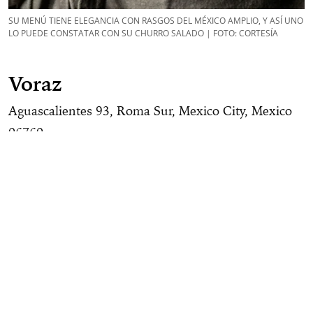
SU MENÚ TIENE ELEGANCIA CON RASGOS DEL MÉXICO AMPLIO, Y ASÍ UNO
LO PUEDE CONSTATAR CON SU CHURRO SALADO | FOTO: CORTESÍA
Voraz
Aguascalientes 93, Roma Sur, Mexico City, Mexico
06760
@vorazzzzzzzzz
Sigue al autor:
@betoballesteros
Síguenos
en:
Facebook
/
Twitter
/
Instagram
/
TikTok
/
Pinterest
/
Youtube