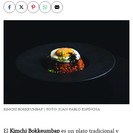
KIMCHI BOKKEUMBAP | FOTO: JUAN PABLO ESPINOSA
El
Kimchi Bokkeumbap
es un plato tradicional y