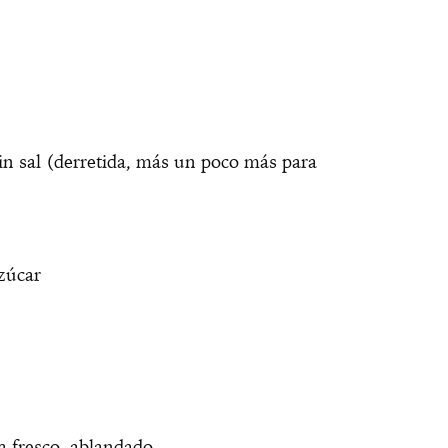
in sal (derretida, más un poco más para
zúcar
 fresco, ablandado