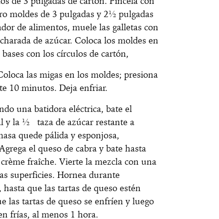
os de 3 pulgadas de cartón. Pincela con
atro moldes de 3 pulgadas y 2½ pulgadas
dor de alimentos, muele las galletas con
ucharada de azúcar. Coloca los moldes en
 bases con los círculos de cartón,
Coloca las migas en los moldes; presiona
e 10 minutos. Deja enfriar.
ndo una batidora eléctrica, bate el
l y la ½ taza de azúcar restante a
masa quede pálida y esponjosa,
grega el queso de cabra y bate hasta
 crème fraîche. Vierte la mezcla con una
las superficies. Hornea durante
hasta que las tartas de queso estén
e las tartas de queso se enfríen y luego
en frías, al menos 1 hora.