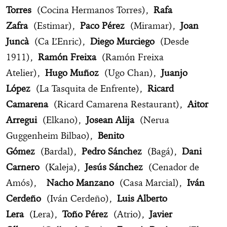
Torres
(Cocina Hermanos Torres),
Rafa
Zafra
(Estimar),
Paco Pérez
(Miramar),
Joan
Juncà
(Ca L’Enric),
Diego Murciego
(Desde
1911),
Ramón Freixa
(Ramón Freixa
Atelier),
Hugo Muñoz
(Ugo Chan),
Juanjo
López
(La Tasquita de Enfrente),
Ricard
Camarena
(Ricard Camarena Restaurant),
Aitor
Arregui
(Elkano),
Josean Alija
(Nerua
Guggenheim Bilbao),
Benito
Gómez
(Bardal),
Pedro Sánchez
(Bagá),
Dani
Carnero
(Kaleja),
Jesús Sánchez
(Cenador de
Amós),
Nacho Manzano
(Casa Marcial),
Iván
Cerdeño
(Iván Cerdeño),
Luis Alberto
Lera
(Lera),
Toño Pérez
(Atrio),
Javier