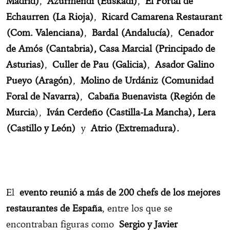
Madrid)
,
Azurmendi (Euskadi)
,
El Portal de
Echaurren (La Rioja)
,
Ricard Camarena Restaurant
(Com. Valenciana)
,
Bardal (Andalucía)
,
Cenador
de Amós (Cantabria), Casa Marcial (Principado de
Asturias)
,
Culler de Pau (Galicia)
,
Asador Galino
Pueyo (Aragón)
,
Molino de Urdániz (Comunidad
Foral de Navarra)
,
Cabaña Buenavista (Región de
Murcia
),
Iván Cerdeño (Castilla-La Mancha), Lera
(Castillo y León)
y
Atrio (Extremadura).
El
evento reunió a más de 200 chefs de los mejores
restaurantes de España
, entre los que se
encontraban figuras como
Sergio y Javier