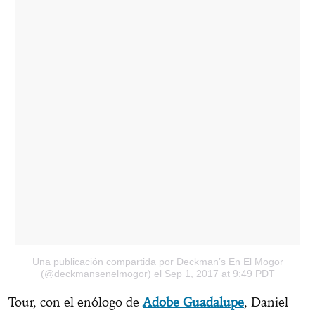
Una publicación compartida por Deckman’s En El Mogor
(@deckmansenelmogor)
el Sep 1, 2017 at 9:49 PDT
Tour, con el enólogo de
Adobe Guadalupe
, Daniel