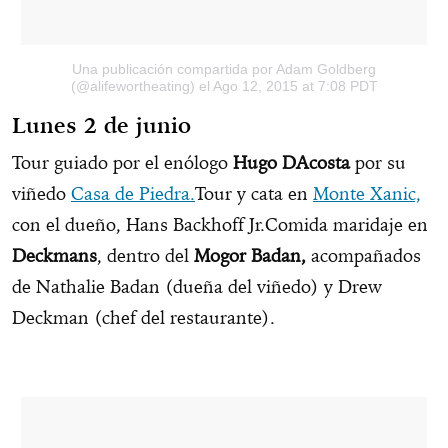
Una publicación compartida por Adam Goldberg
(@alifewortheating)
el Ago 12, 2015 at 7:08 PDT
Lunes 2 de junio
Tour guiado por el enólogo
Hugo DAcosta
por su
viñedo
Casa de Piedra.
Tour y cata en
Monte Xanic,
con el dueño, Hans Backhoff Jr.Comida maridaje en
Deckmans
, dentro del
Mogor Badan,
acompañados
de Nathalie Badan (dueña del viñedo) y Drew
Deckman (chef del restaurante).