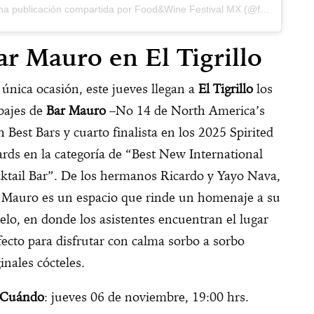
Una publicación compartida por Food&Wine Festival MX (@foodandwinefestivalmx)
ar Mauro en El Tigrillo
 única ocasión, este jueves llegan a
El Tigrillo
los
bajes de
Bar Mauro
–No 14 de North America’s
h Best Bars y cuarto finalista en los 2025 Spirited
rds en la categoría de “Best New International
ktail Bar”. De los hermanos Ricardo y Yayo Nava,
 Mauro es un espacio que rinde un homenaje a su
elo, en donde los asistentes encuentran el lugar
fecto para disfrutar con calma sorbo a sorbo
ginales cócteles.
Cuándo
: jueves 06 de noviembre, 19:00 hrs.