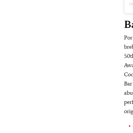
B
Por
bre
50t
Awa
Coc
Bar
abu
per
ori