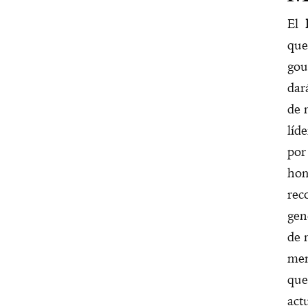
El
que
gou
dar
de 
líd
por
hom
rec
gen
de 
men
que
act