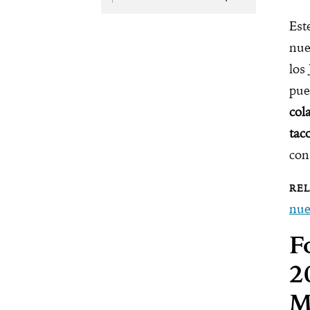
Est
nue
los
pue
col
tac
co
nue
F
2
M