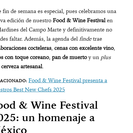
e fin de semana es especial, pues celebramos una
va edición de nuestro
Food & Wine Festival
en
 Jardines del Campo Marte y definitivamente no
des faltar. Además, la agenda del
finde
trae
aboraciones cocteleras
,
cenas con excelente vino
,
os con toque coreano
,
pan de muerto
y un
plus
n
cerveza artesanal
.
Food & Wine Festival presenta a
stros Best New Chefs 2025
ood & Wine Festival
025: un homenaje a
éxico