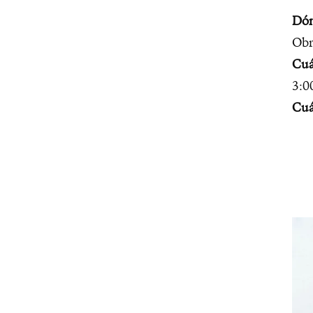
Dón
Obr
Cuá
3:0
Cuá