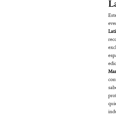
L
Est
eve
Lat
rec
exc
esp
edi
Mar
con
sab
pro
qui
ind