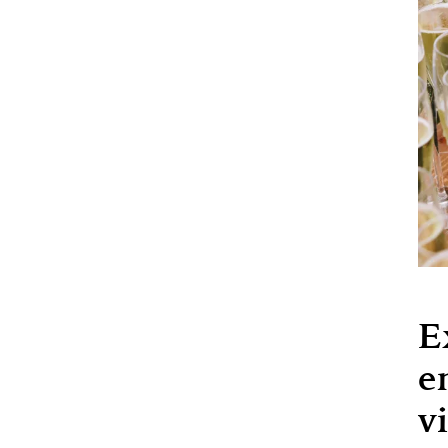
E
e
v