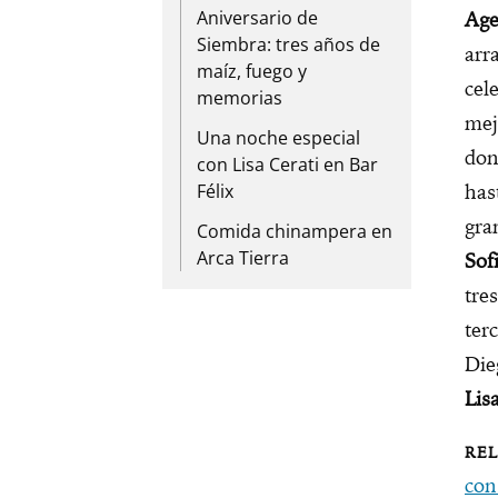
Aniversario de
Ag
Siembra: tres años de
arr
maíz, fuego y
cel
memorias
mej
Una noche especial
do
con Lisa Cerati en Bar
Félix
has
gra
Comida chinampera en
Arca Tierra
Sof
tre
ter
Die
Lis
con