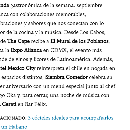
enda
gastronómica de la semana: septiembre
anca con colaboraciones memorables,
ebraciones y sabores que nos conectan con lo
or de la cocina y la música. Desde Los Cabos,
nde
The Cape
recibe a
El Mural de los Poblanos
,
ta la
Expo Alianza
en CDMX, el evento más
nde de vinos y licores de Latinoamérica. Además,
itel Mexico City
reinterpreta el chile en nogada en
s espacios distintos,
Siembra Comedor
celebra su
cer aniversario con un menú especial junto al chef
go Oka y, para cerrar, una noche de música con
a Cerati
en Bar Félix.
3 cócteles ideales para acompañarlos
 un Habano